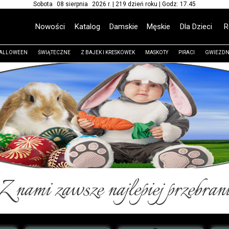
Sobota 08 sierpnia 2026 r. | 219 dzień roku | Godz: 17.45
Nowości
Katalog
Damskie
Męskie
Dla Dzieci
R
ALLOWEEN
ŚWIĄTECZNE
Z BAJEK I KRESKOWEK
MASKOTY
PIRACI
GWIEZDN
Z nami zawsze najlepiej przebran