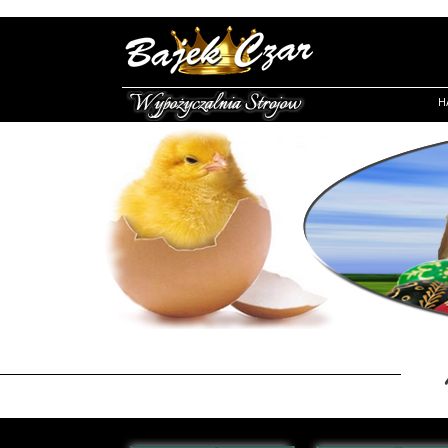
H
/*-- Wypożyczalnia strojów Warszawa Mokotów Sadyba , Mazowieckie Warszawa Centrum --*/